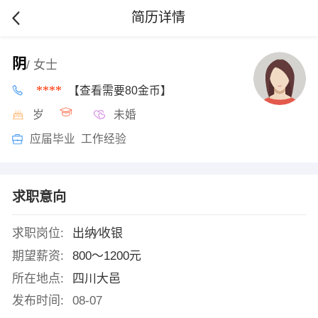
简历详情
阴
/ 女士
****
【查看需要80金币】
岁
未婚
应届毕业 工作经验
求职意向
求职岗位:
出纳∕收银
期望薪资:
800～1200元
所在地点:
四川大邑
发布时间:
08-07