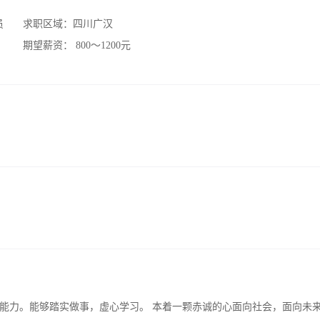
员
求职区域：
四川广汉
期望薪资：
800～1200元
能力。能够踏实做事，虚心学习。 本着一颗赤诚的心面向社会，面向未