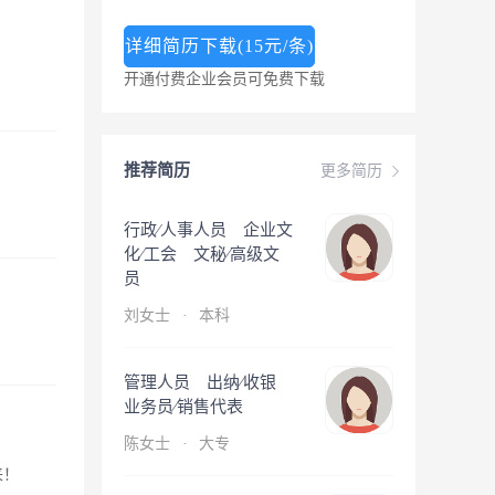
详细简历下载(15元/条)
开通付费企业会员可免费下载
推荐简历
更多简历
行政∕人事人员 企业文
化∕工会 文秘∕高级文
员
刘女士
·
本科
管理人员 出纳∕收银
业务员∕销售代表
陈女士
·
大专
来！