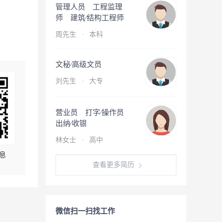
管理人员 工程监理
师 建筑∕结构工程师
周先生
·
本科
文秘∕高级文员
刘先生
·
大专
营业员 打字∕操作员
出纳∕收银
林女士
·
高中
息
查看更多简历
微信扫一扫找工作