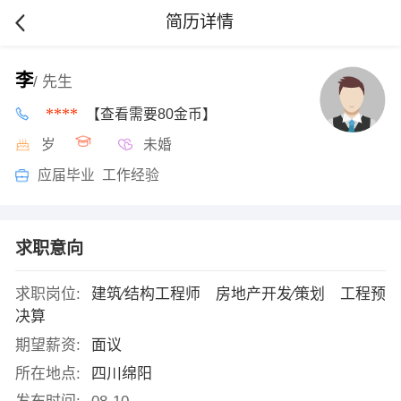
简历详情
李
/ 先生
****
【查看需要80金币】
岁
未婚
应届毕业 工作经验
求职意向
求职岗位:
建筑∕结构工程师 房地产开发∕策划 工程预
决算
期望薪资:
面议
所在地点:
四川绵阳