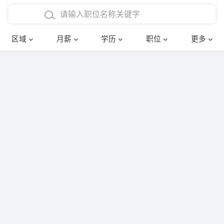
4000-5000元
本科
行政后勤
建筑装潢
确定
区域
月薪
学历
职位
更多
5000-8000元
硕士
销售岗位
教师
8000-12000元
博士
文员
护士
12000-20000元
财务会计
传单派发
其他
超市零售
促销导购
网络IT
保健按摩
快递员
前台接待
收银员
技术员/工程师
水电/机修
部门经理